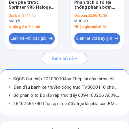
Đèn pha trước
Phân tích ô tô Hệ
Chuyến tham quan nhà máy
Sprinter 906 Halogen
thống phanh bơm
& Xenon Bên Phải Mã
chân không
Giá bán:
$111.40
Giá bán:
$2.86-15.38
phụ tùng 9068203261
OE0002303165 mới
Kiểm soát chất lượng
MOQ:
5
MOQ:
20
cho Benz Sprinter
901 902 903 904
Nhận giá mới nhất
Nhận giá mới nhất
Liên hệ với chúng tôi
Nhập khẩu
Liên hệ với bây giờ
Liên hệ với bây giờ
Yêu cầu Đặt giá
Xem tất cả
Phụ tùng phụ tùng Tesla
SQCS Giá thấp 201000104aa Thép lái dây thừng dây đai cuối cho Chery
Các bộ phận của Mercedes Sprinter
Đen đầu bánh xe truyền động trục TVB000110 cho Land Rover
Phụ tùng thay thế hàng ngày của Iveco
Bộ phận ô tô Bộ lắp ráp trục đẩy 6394103206 A6394103206 Cho Mercedes-Benz Viano W639
26107564740 Lắp ráp trục đẩy trục lái phía sau BMW X3 Xe ngoài đường E83
Phụ tùng phụ tùng Ford Transit
Bộ lắp ráp trục đẩy trục lái sau cho Toyota Landcool Lutzer J200 3714060590 năm 2007
Các bộ phận phụ tùng Mercedes Benz
Dacia Reno 370002820R thay thế trục lái sau
Ống truyền trước cho BMW 26207526677 26207502968 26209425909 Từ SQCS