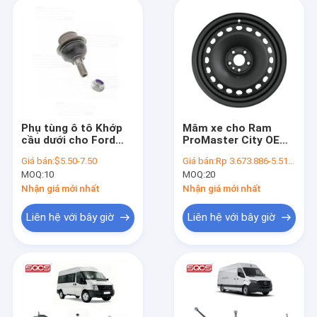
Phụ tùng ô tô Khớp
Mâm xe cho Ram
cầu dưới cho Ford
ProMaster City OE
Transit V348 Yc1a
68464949AA Thay
Giá bán:
$5.50-7.50
Giá bán:
Rp 3.673.886-5.510.829
3395 Ca 4381927
thế Mâm xe vừa vặn
MOQ:
10
MOQ:
20
4616978 4386870
chính xác
4173761 4630551
Nhận giá mới nhất
Nhận giá mới nhất
Liên hệ với bây giờ
Liên hệ với bây giờ