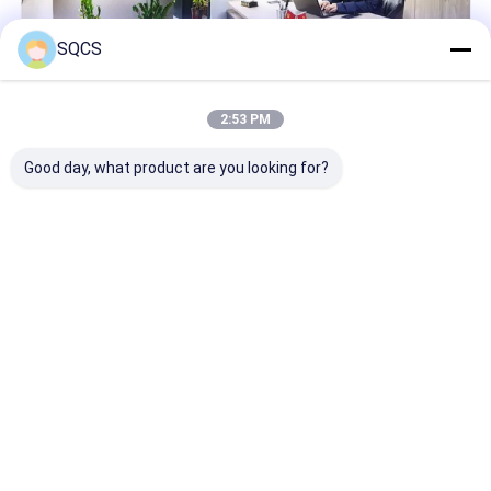
Máy bơm nước xe
SQCS
Các phụ tùng xe hơi khác
2:53 PM
Good day, what product are you looking for?
Về chúng tôi Guangzhou SQCS Auto Parts Co., Ltd nằm ở
thành phố Quảng Châu, Trung Quốc và được thành lập vào
năm 2018. chúng tôi là nhà cung cấp và xuất khẩu phụ tùng ô
tô chuyên nghiệp; chúng tôi cung cấp các sản phẩm cho
khách hàng toàn cầu với một ...
Tìm hiểu thêm
Gọi ngay bây giờ
Liên hệ chúng tôi
Nhà
Desktop Site
Sơ đồ trang web
Chính sách bảo mật
Phẩm chất
Phụ tùng phụ tùng Tesla
Nhà máy trung quốc.Copyright
© 2026 Guangzhou Junxin Auto Parts Co., Ltd.. All Rights Reserved.