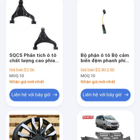
SQCS Phân tích ô tô
Bộ phận ô tô Bộ cảm
chất lượng cao phía
biến đệm phanh phía
trước cánh tay điều
trước cho W906
Giá bán:
$2.56
Giá bán:
$2.30-2.50
khiển dưới bên trái OE
W639 906 540 14 17
MOQ:
10
MOQ:
10
9013301607
9065401417
Nhận giá mới nhất
Nhận giá mới nhất
Liên hệ với bây giờ
Liên hệ với bây giờ