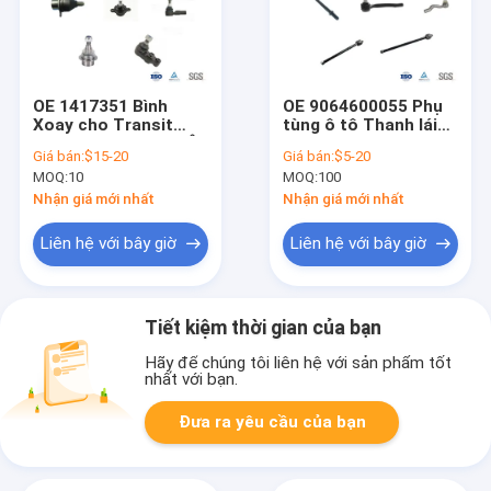
OE 1417351 Bình
OE 9064600055 Phụ
Xoay cho Transit
tùng ô tô Thanh lái
Mk5-Mk7 Phụ tùng Ô
trong phía trước mới
Giá bán:
$15-20
Giá bán:
$5-20
tô Bảo hành 1 năm
cho Mercedes
MOQ:
10
MOQ:
100
Sprinter W906 2014-
2018
Nhận giá mới nhất
Nhận giá mới nhất
Liên hệ với bây giờ
Liên hệ với bây giờ
Tiết kiệm thời gian của bạn
Hãy để chúng tôi liên hệ với sản phẩm tốt
nhất với bạn.
Đưa ra yêu cầu của bạn