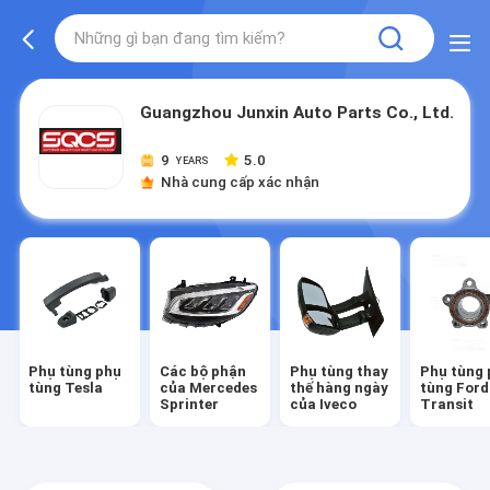
Guangzhou Junxin Auto Parts Co., Ltd.
9
5.0
YEARS
Nhà cung cấp xác nhận
Phụ tùng phụ
Các bộ phận
Phụ tùng thay
Phụ tùng 
tùng Tesla
của Mercedes
thế hàng ngày
tùng Ford
Sprinter
của Iveco
Transit