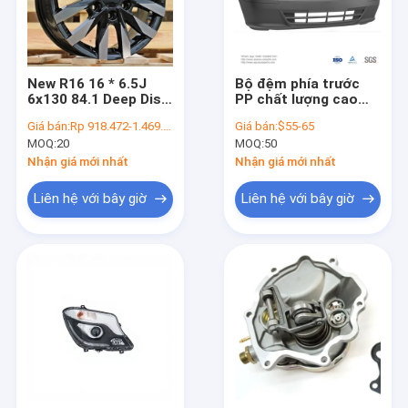
New R16 16 * 6.5J
Bộ đệm phía trước
6x130 84.1 Deep Dish
PP chất lượng cao
Silver Finish Alloy
cho Mercedes Viano
Giá bán:
Rp 918.472-1.469.555
Giá bán:
$55-65
Wheels với bảo hành
W639 Viano Body Kit
MOQ:
20
MOQ:
50
3 năm cho Mercedes
Vito / Viano phụ kiện
Sprinter YQ-W5008
OE 6398806970
Nhận giá mới nhất
Nhận giá mới nhất
Liên hệ với bây giờ
Liên hệ với bây giờ
Nhà
Sản phẩm
Về chúng tôi