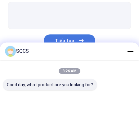
Phụ tùng BMW
Phụ tùng phụ tùng Audi & Volkswagen
Phụ tùng phụ tùng Renault
Tiếp tục
BYD phụ tùng
SQCS
Bộ phận thân xe
Danh Mục Của Chúng Tôi
8:26 AM
Cánh lái
Good day, what product are you looking for?
vòng bi bánh xe
tản nhiệt
Bộ lọc ô tô
Phụ tùng phụ tùng
Các bộ phận của
Phụ tùng thay 
Thermostat xe hơi
Tesla
Mercedes Sprinter
hàng ngày của