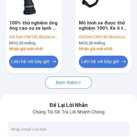
Chuyến tham quan nhà máy
Kiểm soát chất lượng
100% thử nghiệm ống
Mô hình xe được thử
ống cao su xe lạnh bể
nghiệm 100% Xe ô tô
Liên hệ với chúng tôi
nước tản nhiệt ống
châu Âu cao su Máy
Giá bán:
CN¥145.46/pieces 20-49 pieces
Giá bán:
CN¥145.46/pieces 20-49 pieces
nước làm mát OE
tản nhiệt ô tô ống
MOQ:
20 miếng
MOQ:
20 miếng
17127531579 cho
ống làm mát OE
Yêu cầu Đặt giá
BMW E90 E82 E87
17127619687 Đối với
Nhận giá mới nhất
Nhận giá mới nhất
E88 E92 Z4 Kiểm tra
BMW tương thích
Liên hệ với bây giờ
Liên hệ với bây giờ
Phụ tùng phụ tùng Tesla
Xem thêm
Các bộ phận của Mercedes Sprinter
Phụ tùng thay thế hàng ngày của Iveco
Để Lại Lời Nhắn
Chúng Tôi Sẽ Trả Lời Nhanh Chóng
Phụ tùng phụ tùng Ford Transit
Các bộ phận phụ tùng Mercedes Benz