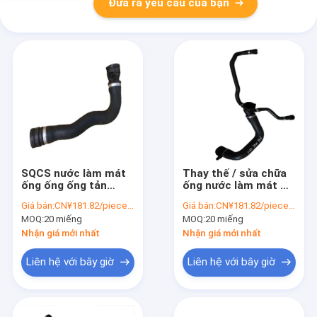
Đưa ra yêu cầu của bạn
SQCS nước làm mát
Thay thế / sửa chữa
ống ống ống tản
ống nước làm mát OE
nhiệt cho BMW E60
11531439120 cho xe
Giá bán:
CN¥181.82/pieces 20-49 pieces
Giá bán:
CN¥181.82/pieces 20-49 pieces
545i E63 645i OE
hơi châu Âu BMW E46
MOQ:
20 miếng
MOQ:
20 miếng
17127508011
X5 E53 Phân tích ô tô
Xe hơi châu Âu Phân
Nhận giá mới nhất
Nhận giá mới nhất
tích ô tô
Liên hệ với bây giờ
Liên hệ với bây giờ