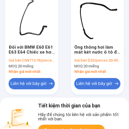
Đối với BMW E60 E61
Ống thông hơi làm
E63 E64 Chiếc xe hơi
mát két nước ô tô đã
bộ phận động cơ
kiểm tra 100% OE
Giá bán:
CN¥713.78/pieces 20-49 pieces
Giá bán:
$25/pieces 20-49 pieces
chất làm mát & ống
17127565094 cho
MOQ:
20 miếng
MOQ:
20 miếng
nước ống ống máy
BMW E88 E82 E90
tản nhiệt OE
E91
Nhận giá mới nhất
Nhận giá mới nhất
17127521775
Liên hệ với bây giờ
Liên hệ với bây giờ
Tiết kiệm thời gian của bạn
Hãy để chúng tôi liên hệ với sản phẩm tốt
nhất với bạn.