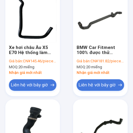
Xe hơi châu Âu X5
BMW Car Fitment
E70 Hệ thống làm
100% được thử
mát ô tô Thành phần
nghiệm máy sưởi áp
Giá bán:
CN¥145.46/pieces 20-49 pieces
Giá bán:
CN¥181.82/pieces 20-49 pieces
thiết yếu SQCS Chiếc
suất cao ống nước
MOQ:
20 miếng
MOQ:
20 miếng
xe phụ tùng làm mát
vào nước làm mát OE
ống tản nhiệt OE
11531705210 cho
Nhận giá mới nhất
Nhận giá mới nhất
11537609944 cho
325i 325ci Z4 X5 phụ
BMW
tùng ô tô
Liên hệ với bây giờ
Liên hệ với bây giờ
Nhà
Sản phẩm
Về chúng tôi