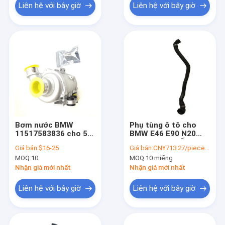
Liên hệ với bây giờ
Liên hệ với bây giờ
Bơm nước BMW
Phụ tùng ô tô cho
11517583836 cho 5
BMW E46 E90 N20
Series F10 2009-2016
N46 N52 N55 Ống làm
Giá bán:
$16-25
Giá bán:
CN¥713.27/pieces 10-49 pieces
Hệ thống làm mát
mát xe hơi Nhà máy
MOQ:
10
MOQ:
10 miếng
OE 17127624676
Nhận giá mới nhất
Nhận giá mới nhất
Liên hệ với bây giờ
Liên hệ với bây giờ