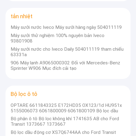
Máy bơm nước xe
Các bộ phận ô tô (Xe thương mại
Các phụ tùng xe hơi khác
tản nhiệt
二、 LCV
nhẹ):
Máy sưởi nước Iveco Máy sưởi hàng ngày 504011119
Mercedes Sprinter, VITO, Ford Transit, Volkswagen Crafter,
Máy sưởi thử nghiệm 100% nguyên bản Iveco
93801908
Iveco Daily's
Máy sưởi nước cho Iveco Daily 504011119 tham chiếu
Toàn bộ phận xe!
63331a
906 Máy lạnh A9065000302 Đối với Mercedes-Benz
Sprinter W906 Mục đích cải tạo
Bộ lọc ô tô
Các bộ phận ô tô năng lượng mới:
Ừ.
Toàn bộ phận xe;
Tesla, BYD, AION S
OPTARE 6611843325 E172HD35 OX123/1d HU951x
5155006073 6061800009 6061800109 Bộ lọc dầu
Bộ phận ô tô Bộ lọc không khí 1741635 AB cho Ford
Transit 1373667 1373667
Bộ lọc dầu động cơ XS7Q6744AA cho Ford Transit