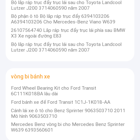
Bộ lắp ráp trục đẩy trục lái sau cho Toyota Landcool
Phụ tùng BMW
Lutzer J200 3714060590 năm 2007
Đội của chúng tôi:
Bộ phận ô tô Bộ lắp ráp trục đẩy 6394103206
Phụ tùng phụ tùng Audi & Volkswagen
A6394103206 Cho Mercedes-Benz Viano W639
26107564740 Lắp ráp trục đẩy trục lái phía sau BMW
Phụ tùng phụ tùng Renault
X3 Xe ngoài đường E83
Bộ lắp ráp trục đẩy trục lái sau cho Toyota Landcool
BYD phụ tùng
Lutzer J200 3714060590 năm 2007
Bộ phận thân xe
Sản phẩm của chúng tôi
Chúng tôi có đội mua hàng chuyên nghiệp và đội
Cánh lái
vòng bi bánh xe
bán hàng cam kết bán các bộ phận treo, động cơ
Các bộ phận, bộ phận cơ thể, bộ phận điện tử cho
vòng bi bánh xe
Ford Wheel Bearing Kit cho Ford Transit
các bộ phận ô tô truyền thống như:
6C111K018BA lâu dài
一、
Các bộ phận xe hành khách:
tản nhiệt
Ford bánh xe để Ford Transit 1C1J-1K018-AA
Cánh lái xe ô tô cho Benz Sprinter 9063503710 2011
Mercedes-Benz, BMW, Volkswagen, Audi, Land Rover, Volvo,
Bộ lọc ô tô
Mô hình 9063503710
Peugeot, Citroen, Opel
Toàn bộ phận xe;
Mercedes Benz vòng bi cho Mercedes Benz Sprinter
Thermostat xe hơi
W639 6393560601