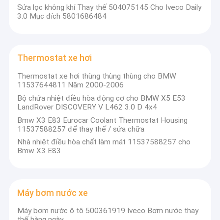
Triển lãm
Sửa lọc không khí Thay thế 504075145 Cho Iveco Daily
Mỗi năm chúng tôi tham gia triển lãm phụ
3.0 Mục đích 5801686484
tùng ô tô Thượng Hải Frankfurt!
Thermostat xe hơi
Thermostat xe hơi thùng thùng thùng cho BMW
11537644811 Năm 2000-2006
Phòng trưng bày của chúng tôi:
Bộ chứa nhiệt điều hòa động cơ cho BMW X5 E53
Nhiều loại phụ tùng ô tô có mẫu trong
LandRover DISCOVERY V L462 3.0 D 4x4
phòng trưng bày của bạn với các mô hình
Bmw X3 E83 Eurocar Coolant Thermostat Housing
khác nhau của màn hình,
11537588257 để thay thế / sửa chữa
Nhà nhiệt điều hòa chất làm mát 11537588257 cho
Chào mừng đến thăm!
Bmw X3 E83
Máy bơm nước xe
Cửa hàng của chúng tôi:
Máy bơm nước ô tô 500361919 Iveco Bơm nước thay
thế hàng ngày