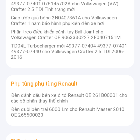
49377-07401 076145702A cho Volkswagen (VW)
Crafter 2.5 TDI Tình trạng mới
Giao ước quả bóng 2N0407361A cho Volkswagen
Crafter 1 năm bảo hành phụ kiện đèn xe hơi
Phần treo điều khiển cánh tay Ball Joint cho
Volkswagen Crafter OE 9063330227 2E0407151M
TD04L Turbocharger mới 49377-07404 49377-07401
49377-07440 cho Volkswagen Crafter 2.5 TDI 2006-
2016
Phụ tùng phụ tùng Renault
Đèn đánh dấu bên xe ô tô Renault OE 261B00001 cho
các bộ phận thay thế chính
Nhà
Đèn đuôi bên trái 6000 Lm cho Renault Master 2010
Về chúng tôi
OE 265500023
Sản phẩm
Guangzhou SQCS Auto Parts Co., Ltd nằm ở thành
phố Quảng Châu, Trung Quốc và được thành lập
Về chúng tôi
vào năm 2018.