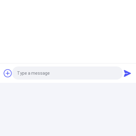
NC19 1007 CA 1689810
Phụ tùng phụ tùng Tesla
OE 901008132 Cửa xe cho Master 2010-2017
Các bộ phận của Mercedes Sprinter
Mô hình xe cho Mercedes Sprinter Bộ đệm gốc Bộ
đệm phía trước Sprinter W906 oe 9068801870
Phụ tùng thay thế hàng ngày của Iveco
Photo
Video Call
Audio Call