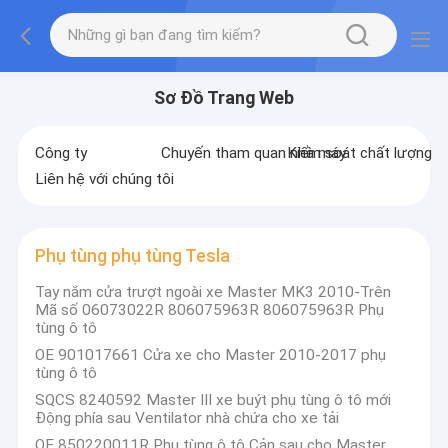
Sơ Đồ Trang Web
Công ty
Chuyến tham quan nhà máy
Kiểm soát chất lượng
Liên hệ với chúng tôi
Phụ tùng phụ tùng Tesla
Tay nắm cửa trượt ngoài xe Master MK3 2010-Trên
Mã số 06073022R 806075963R 806075963R Phụ
tùng ô tô
OE 901017661 Cửa xe cho Master 2010-2017 phụ
tùng ô tô
SQCS 8240592 Master III xe buýt phụ tùng ô tô mới
Động phía sau Ventilator nhà chứa cho xe tải
OE 850220011R Phụ tùng ô tô Cản sau cho Master