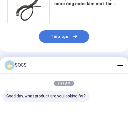
nước ống nước làm mát tản
nhiệt cho VOLVO ISO/TS16949
Tiếp tục
Sản Phẩm Khuyến Cáo
SQCS
7:37 AM
Good day, what product are you looking for?
Thích hợp cho
Mercedes-Benz Car
Bộ phận ô tô 
Mercedes-Benz
Fitment For W213
đen Bộ phận 
Sprinter 2019-2024
2019 Chiếc xe phụ
mặt phía sau b