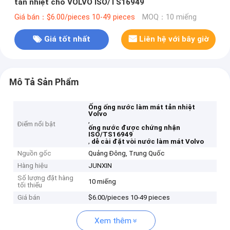
tản nhiệt cho VOLVO ISO/TS16949
Giá bán：$6.00/pieces 10-49 pieces
MOQ：10 miếng
Giá tốt nhất
Liên hệ với bây giờ
Mô Tả Sản Phẩm
Ống ống nước làm mát tản nhiệt
Volvo
,
Điểm nổi bật
ống nước được chứng nhận
ISO/TS16949
,
dễ cài đặt vòi nước làm mát Volvo
Nguồn gốc
Quảng Đông, Trung Quốc
Hàng hiệu
JUNXIN
Số lượng đặt hàng
10 miếng
tối thiểu
Giá bán
$6.00/pieces 10-49 pieces
Xem thêm