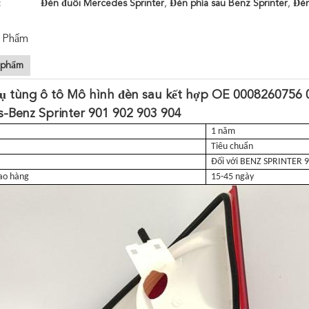
:
Đèn đuôi Mercedes Sprinter
,
Đèn phía sau Benz Sprinter
,
Đèn
 Phẩm
 phẩm
 tùng ô tô Mô hình đèn sau kết hợp OE 0008260756
-Benz Sprinter 901 902 903 904
1 năm
Tiêu chuẩn
Đối với BENZ SPRINTER 
iao hàng
15-45 ngày