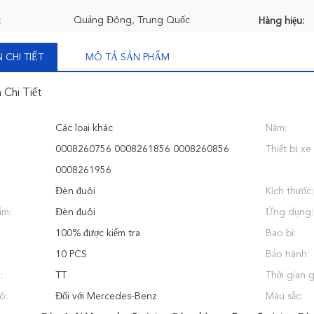
Quảng Đông, Trung Quốc
:
Hàng hiệu:
 CHI TIẾT
MÔ TẢ SẢN PHẨM
 Chi Tiết
Các loại khác
Năm:
0008260756 0008261856 0008260856
Thiết bị xe 
0008261956
Đèn đuôi
Kích thước:
ẩm:
Đèn đuôi
Ứng dụng:
100% được kiểm tra
Bao bì:
10 PCS
Bảo hành:
:
TT
Thời gian 
ô:
Đối với Mercedes-Benz
Màu sắc: