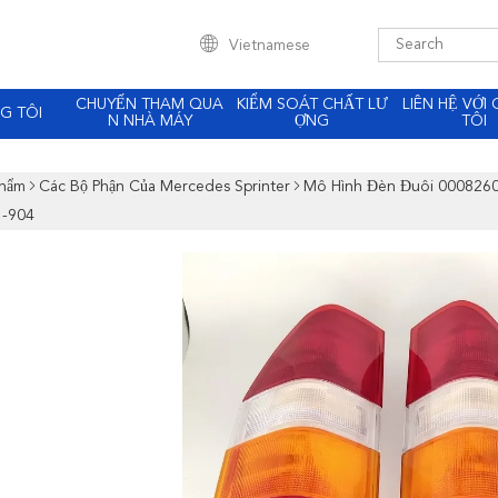
Vietnamese
CHUYẾN THAM QUA
KIỂM SOÁT CHẤT LƯ
LIÊN HỆ VỚI
G TÔI
N NHÀ MÁY
ỢNG
TÔI
Phẩm
Các Bộ Phận Của Mercedes Sprinter
Mô Hình Đèn Đuôi 000826
1-904