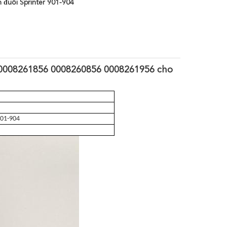
 đuôi Sprinter 901-904
 0008261856 0008260856 0008261956 cho
901-904