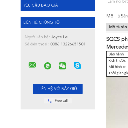
Làm nổi bật
YÊU CẦU BÁO GIÁ
Mô Tả Sản
LIÊN HỆ CHÚNG TÔI
Mô tả sản
Người liên hệ :
Joyce Lei
SQCS phụ
Số điện thoại :
0086 13226651501
Mercedes
Bảo hành
Kích thước
Mô hình xe
Thời gian g
Free call