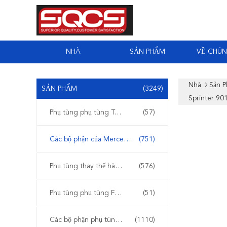
NHÀ
SẢN PHẨM
VỀ CHÚN
Nhà
Sản 
SẢN PHẨM
(3249)
Sprinter 90
Phụ tùng phụ tùng Tesla
(57)
Các bộ phận của Mercedes Sprinter
(751)
Phụ tùng thay thế hàng ngày của Iveco
(576)
Phụ tùng phụ tùng Ford Transit
(51)
Các bộ phận phụ tùng Mercedes Benz
(1110)