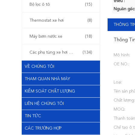
thiểu :
Bộ lọc ô tô
(15)
Nguồn gốc
Thermostat xe hơi
(8)
THÔNG TIN
Máy bơm nước xe
(18)
Thông Tin
Các phụ tùng xe hơi khác
(134)
Mô hình:
OE NO.:
VỀ CHÚNG TÔI
THAM QUAN NHÀ MÁY
Loại:
KIỂM SOÁT CHẤT LƯỢNG
Tên sản ph
Chất lượng:
LIÊN HỆ CHÚNG TÔI
MOQ:
TIN TỨC
Thanh toán
Chế tạo ô t
CÁC TRƯỜNG HỢP