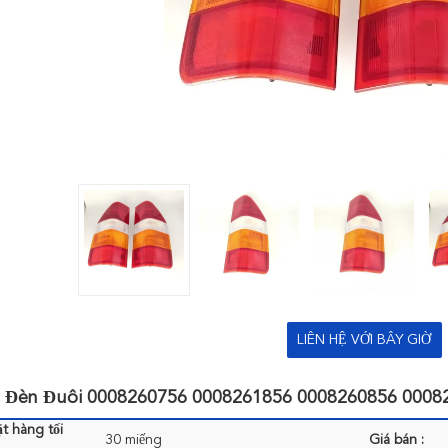
LIÊN HỆ VỚI BÂY GIỜ
 Đèn Đuôi 0008260756 0008261856 0008260856 00082
t hàng tối
30 miếng
Giá bán :