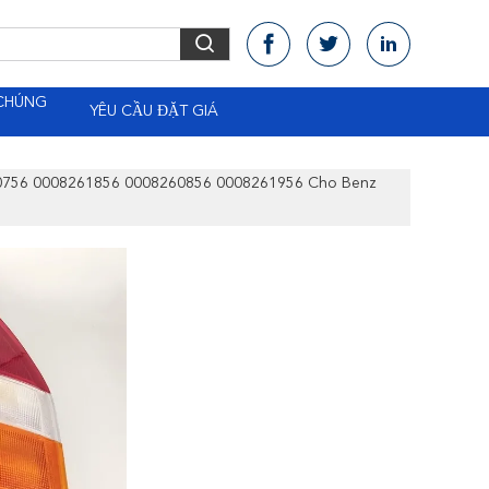
 CHÚNG
YÊU CẦU ĐẶT GIÁ
0756 0008261856 0008260856 0008261956 Cho Benz