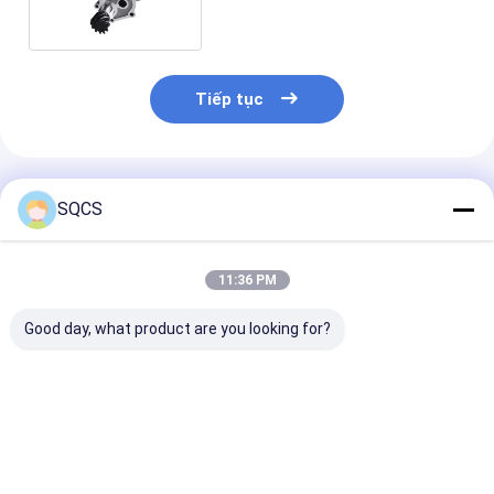
Tiếp tục
Sản Phẩm Khuyến Cáo
SQCS
11:36 PM
Good day, what product are you looking for?
Thích hợp cho
Mercedes-Benz Car
Bộ phận ô tô 
Mercedes-Benz
Fitment For W213
đen Bộ phận 
Sprinter 2019-2024
2019 Chiếc xe phụ
mặt phía sau b
W910 đèn pha xe hơi,
tùng cửa sau, thùng
cho Mercedes 
bán hàng trực tiếp
xe, ổ khóa OE
W213 2019- O
Giá tốt nhất
Giá tốt nhất
Giá tốt n