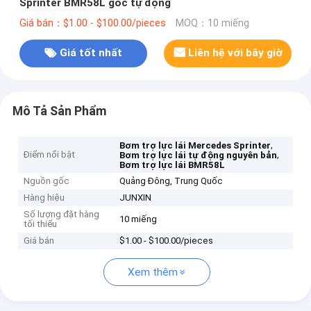
Sprinter BMR58L gốc tự động
Giá bán：$1.00 - $100.00/pieces
MOQ：10 miếng
Giá tốt nhất
Liên hệ với bây giờ
Mô Tả Sản Phẩm
,
Bơm trợ lực lái Mercedes Sprinter
Điểm nổi bật
,
Bơm trợ lực lái tự động nguyên bản
Bơm trợ lực lái BMR58L
Nguồn gốc
Quảng Đông, Trung Quốc
Hàng hiệu
JUNXIN
Số lượng đặt hàng
10 miếng
tối thiểu
Giá bán
$1.00 - $100.00/pieces
Xem thêm