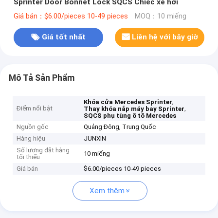
Sprinter Door Bonnet Lock SQCS Chiếc xe hơi
Giá bán：$6.00/pieces 10-49 pieces
MOQ：10 miếng
Giá tốt nhất
Liên hệ với bây giờ
Mô Tả Sản Phẩm
,
Khóa cửa Mercedes Sprinter
Điểm nổi bật
,
Thay khóa nắp máy bay Sprinter
SQCS phụ tùng ô tô Mercedes
Nguồn gốc
Quảng Đông, Trung Quốc
Hàng hiệu
JUNXIN
Số lượng đặt hàng
10 miếng
tối thiểu
Giá bán
$6.00/pieces 10-49 pieces
Xem thêm