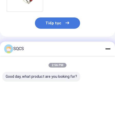
Tiếp tục
Sản Phẩm Khuyến Cáo
SQCS
2:56 PM
Good day, what product are you looking for?
Thích hợp cho
Mercedes-Benz Car
Bộ phận ô tô 
Mercedes-Benz
Fitment For W213
đen Bộ phận 
Sprinter 2019-2024
2019 Chiếc xe phụ
mặt phía sau b
W910 đèn pha xe hơi,
tùng cửa sau, thùng
cho Mercedes 
bán hàng trực tiếp
xe, ổ khóa OE
W213 2019- O
Giá tốt nhất
Giá tốt nhất
Giá tốt n