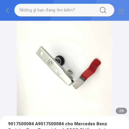
2
/
6
9017500084 A9017500084 cho Mercedes Benz