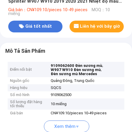
Sprinter W907 W910 2019 2020 2021 Nhiệt độ màu
8000K OE số 9109062600 9109062600
Giá bán：CN¥109.10/pieces 10-49 pieces
MOQ：10
miếng
Giá tốt nhất
Liên hệ với bây giờ
Mô Tả Sản Phẩm
,
9109062600 Đèn sương mù
Điểm nổi bật
,
W907 W910 Đèn sương mù
Đèn sương mù Mercedes
Nguồn gốc
Quảng Đông, Trung Quốc
Hàng hiệu
SQCS
Số mô hình
9109062500
Số lượng đặt hàng
10 miếng
tối thiểu
Giá bán
CN¥109.10/pieces 10-49 pieces
Xem thêm