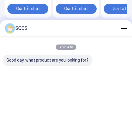
W910 đèn pha xe hơi,
tùng cửa sau, thùng
cho Mercedes 
bán hàng trực tiếp
xe, ổ khóa OE
W213 2019- O
Giá tốt nhất
Giá tốt nhất
Giá tốt n
tại nhà máy, giá ưu
A0997501800
A2138107501
đãi OE 9109068500
SQCS
Nhà
Desktop Site
Sơ đồ trang web
Chính sách bảo mật
Phẩm chất
Phụ tùng phụ tùng Tesla
Nhà máy trung quốc.Copyright
7:26 AM
© 2026 Guangzhou Junxin Auto Parts Co., Ltd.. All Rights Reserved.
Good day, what product are you looking for?
Nhà
Sản phẩm
Về chúng tôi