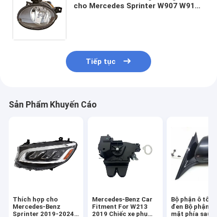
cho Mercedes Sprinter W907 W910
2019 2020 2021 Nhiệt độ màu
8000K OE số 9109062600
9109062600
Tiếp tục
Sản Phẩm Khuyến Cáo
Thích hợp cho
Mercedes-Benz Car
Bộ phận ô tô 
Mercedes-Benz
Fitment For W213
đen Bộ phận 
Sprinter 2019-2024
2019 Chiếc xe phụ
mặt phía sau b