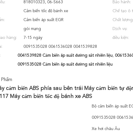
ếu:
818010323, 06-S663
Bảo hành:
Cảm biến tốc độ bánh xe
Chế tạo ô 
ẩm:
Cảm biến áp suất EGR
Chất lượng
gói mạng
Dịch vụ:
iao hàng:
7-15 ngày
điều kiện:
i:
0091535028 0061536028 0041539828
:
0041539828 Cảm biến áp suất đường sắt nhiên liệu
,
006153602
0091535028 Cảm biến áp suất đường sắt nhiên liệu
 Phẩm
 cảm biến ABS phía sau bên trái Máy cảm biến tự độn
117 Máy cảm biến tốc độ bánh xe ABS
Bộ cảm biến áp suất E
0091535028 006153
Xe hơi châu Âu