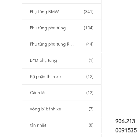
Phụ tùng BMW
(341)
Phụ tùng phụ tùng Audi & Volkswagen
(104)
Phụ tùng phụ tùng Renault
(44)
BYD phụ tùng
(1)
Bộ phận thân xe
(12)
Cánh lái
(12)
vòng bi bánh xe
(7)
906.213
tản nhiệt
(8)
0091535