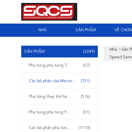
NHÀ
SẢN PHẨM
VỀ CHÚN
Nhà
Sản 
SẢN PHẨM
(3249)
Speed Sens
Phụ tùng phụ tùng Tesla
(57)
Các bộ phận của Mercedes Sprinter
(751)
Phụ tùng thay thế hàng ngày của Iveco
(576)
Phụ tùng phụ tùng Ford Transit
(51)
Các bộ phận phụ tùng Mercedes Benz
(1110)