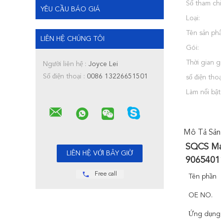
Số tham chi
YÊU CẦU BÁO GIÁ
Loại:
Tên sản ph
LIÊN HỆ CHÚNG TÔI
Gói:
Thời gian g
Người liên hệ :
Joyce Lei
Số điện thoại :
0086 13226651501
số điện thoạ
Làm nổi bật
Mô Tả Sản
SQCS Máy
9065401
Free call
Tên phần
OE NO.
Ứng dụng