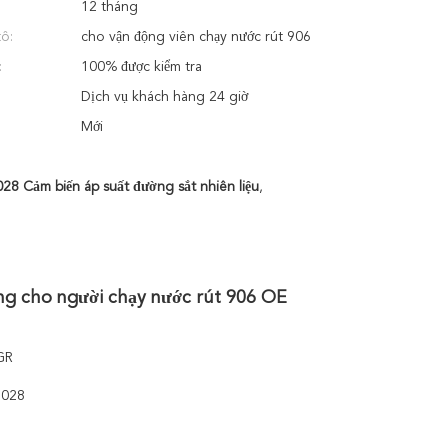
12 tháng
tô:
cho vận động viên chạy nước rút 906
:
100% được kiểm tra
Dịch vụ khách hàng 24 giờ
Mới
8 Cảm biến áp suất đường sắt nhiên liệu
,
g cho người chạy nước rút 906 OE 
GR
6028