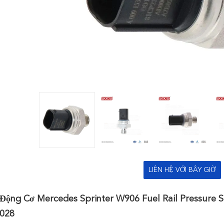
LIÊN HỆ VỚI BÂY GIỜ
 Động Cơ Mercedes Sprinter W906 Fuel Rail Pressure 
028