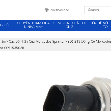
Vietnamese
CHUYẾN THAM QUA
KIỂM SOÁT CHẤT LƯ
LIÊN HỆ VỚI
G TÔI
N NHÀ MÁY
ỢNG
TÔI
Phẩm
Các Bộ Phận Của Mercedes Sprinter
906.213 Động Cơ Mercedes 
or 0091535028