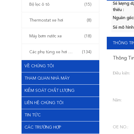
Số lượng đặ
Bộ lọc ô tô
(15)
thiểu :
Nguồn gốc
Thermostat xe hơi
(8)
Số mô hình
Máy bơm nước xe
(18)
THÔNG TIN
Các phụ tùng xe hơi khác
(134)
Thông Tin
VỀ CHÚNG TÔI
Điều kiện:
THAM QUAN NHÀ MÁY
KIỂM SOÁT CHẤT LƯỢNG
Năm:
LIÊN HỆ CHÚNG TÔI
TIN TỨC
OE NO.:
CÁC TRƯỜNG HỢP