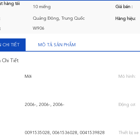
t hàng tối
10 miếng
Giá bán :
Quảng Đông, Trung Quốc
:
Hàng hiệu:
W906
:
 CHI TIẾT
MÔ TẢ SẢN PHẨM
 Chi Tiết
Mới
Mô hình:
2006-, 2006-, 2006-
Động cơ:
0091535028, 0061536028, 0041539828
Thiết bị xe 