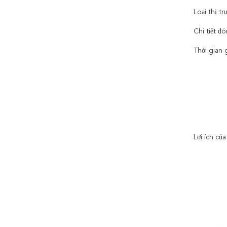
Loại thị t
Chi tiết đ
Thời gian 
Lợi ích củ